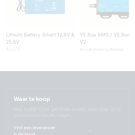
Lithium Battery Smart 12,8V &
VE.Bus BMS / VE.Bus 
25,6V
V2
Accu's
Accubeheersystemen
Waar te koop
Hulp nodig? Onze getrainde dealers staan klaar om te
ondersteunen bij alle vragen.
Vind een leverancier
in de buurt