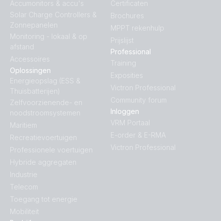
Accumonitors & accu's
Certificaten
Solar Charge Controllers &
Brochures
Zonnepanelen
MPPT rekenhulp
Monitoring - lokaal & op
Prijslijst
afstand
Professional
Accessoires
Training
Oplossingen
Exposities
Energieopslag (ESS &
Victron Professional
Thuisbatterijen)
Community forum
Zelfvoorzienende- en
Inloggen
noodstroomsystemen
VRM Portaal
Maritiem
E-order & E-RMA
Recreatievoertuigen
Victron Professional
Professionele voertuigen
Hybride aggregaten
Industrie
Telecom
Toegang tot energie
Mobiliteit