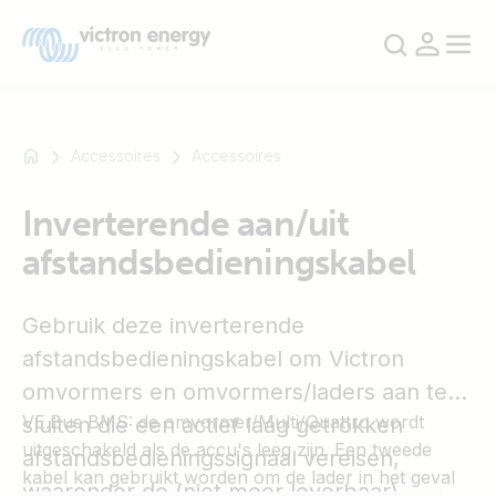
Accessoires
Accessoires
Inverterende aan/uit
Bijvoorbeeld
afstandsbedieningskabel
SmartSolar
Multiplus-
II
Gebruik deze inverterende
Orion
afstandsbedieningskabel om Victron
XS
omvormers en omvormers/laders aan te
SmartShunt
VE.Bus BMS: de omvormer/Multi/Quattro wordt
sluiten die een actief laag getrokken
uitgeschakeld als de accu's leeg zijn. Een tweede
afstandsbedieningssignaal vereisen,
kabel kan gebruikt worden om de lader in het geval
waaronder de (niet meer leverbaar)