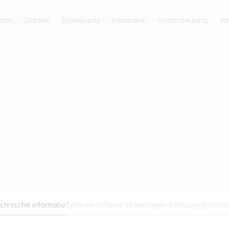
cten
Ontdek
Downloads
Informatie
Ondersteuning
Wa
chnische informatie
Systeem schema's
Afmetingen behuizing
Brochu