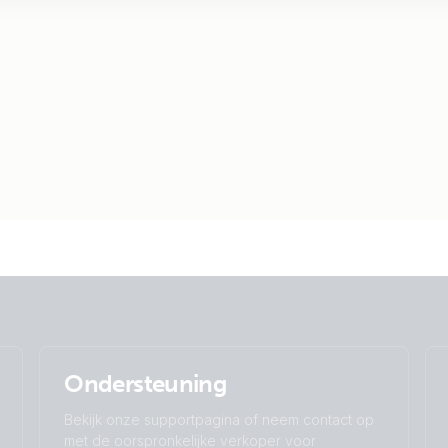
Ondersteuning
Bekijk onze supportpagina of neem contact op
met de oorspronkelijke verkoper voor