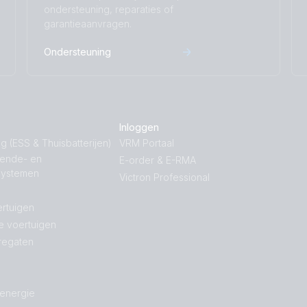
ondersteuning, reparaties of
garantieaanvragen.
Ondersteuning
Inloggen
g (ESS & Thuisbatterijen)
VRM Portaal
nende- en
E-order & E-RMA
systemen
Victron Professional
rtuigen
e voertuigen
regaten
 energie