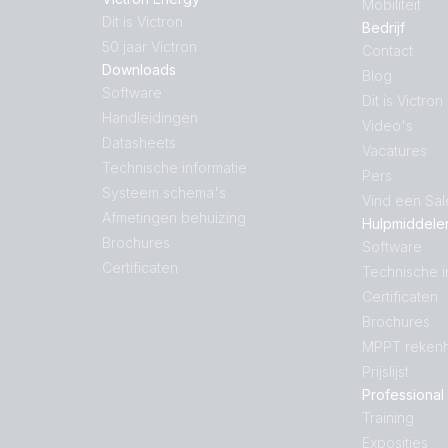
Mobiliteit
Dit is Victron
Bedrijf
50 jaar Victron
Contact
Downloads
Blog
Software
Dit is Victron
Handleidingen
Video's
Datasheets
Vacatures
Technische informatie
Pers
Systeem schema's
Vind een Sa
Afmetingen behuizing
Hulpmiddele
Brochures
Software
Certificaten
Technische i
Certificaten
Brochures
MPPT rekenh
Prijslijst
Professional
Training
Exposities