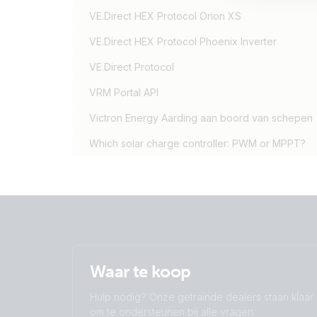
VE.Direct HEX Protocol Orion XS
VE.Direct HEX Protocol Phoenix Inverter
VE.Direct Protocol
VRM Portal API
Victron Energy Aarding aan boord van schepen
Which solar charge controller: PWM or MPPT?
Waar te koop
Hulp nodig? Onze getrainde dealers staan klaar
om te ondersteunen bij alle vragen.