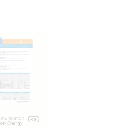
munication
PDF
tron Energy