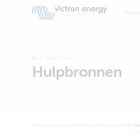
Produ
Hulpbronnen
Bijvoorbeeld
Hulpbronnen
SmartSolar
Multiplus-
II
Orion
XS
SmartShunt
Software en tools
Handleidingen
Gegevensbladen
Te