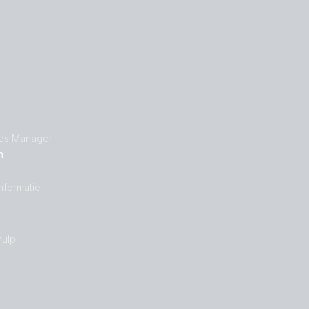
les Manager
n
nformatie
ulp