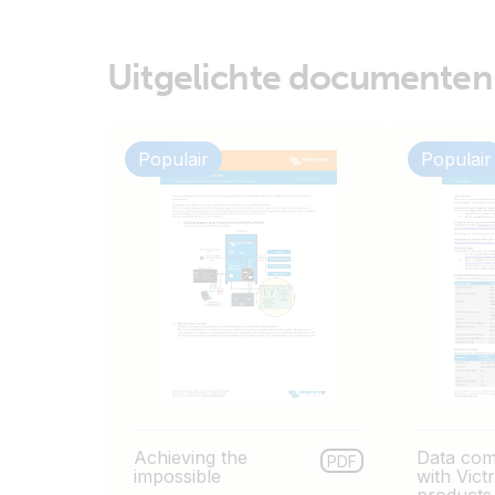
Uitgelichte documenten
Populair
Populair
Achieving the
Data com
PDF
impossible
with Vic