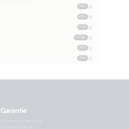
PDF
PDF
PDF
HTML
PDF
PDF
Garantie
Lees meer over onze
toonaangevende