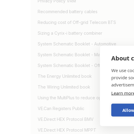
Privacy Policy VRM
Recommended battery cables
Reducing cost of Off-grid Telecom BTS
Sizing a Cyrix-i battery combiner
System Schematic Booklet - Automotive
System Schematic Booklet - Marine
About c
System Schematic Booklet - Off-Grid, Backup &
We use coo
The Energy Unlimited book
provide so
advertisem
The Wiring Unlimited book
Learn mor
Using the MultiPlus to reduce operating cost of 
VE.Can Registers Public
Allow
VE.Direct HEX Protocol BMV
VE.Direct HEX Protocol MPPT