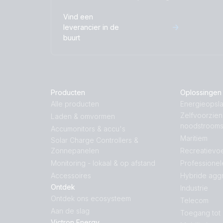
Vind een
leverancier in de
buurt
Producten
Oplossingen
Alle producten
Energieopsla
Zelfvoorzie
Laden & omvormen
noodstroom
Accumonitors & accu's
Maritiem
Solar Charge Controllers &
Zonnepanelen
Recreatievoe
Monitoring - lokaal & op afstand
Professionel
Accessoires
Hybride agg
Ontdek
Industrie
Ontdek ons ecosysteem
Telecom
Aan de slag
Toegang tot
Victron Energy