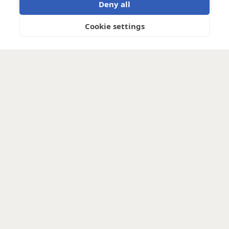
Deny all
Cookie settings
Designed to combine a 12V alternator with a 12V
system, with input current limitable under 100A.
Monitors and protects each individual battery cell
within the battery(bank). The BMS can disconnect
the alternator, charge sources or DC loads in case
of low battery voltage, high battery voltage or over
temperature.