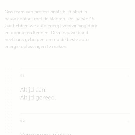
Ons team van professionals blijft altijd in
nauw contact met de klanten. De laatste 45
jaar hebben we auto energievoorziening door
en door leren kennen. Deze nauwe band
heeft ons geholpen om nu de beste auto
energie oplossingen te maken.
01
Altijd aan.
Altijd gereed.
Als elke seconde telt om een leven te redden, dan kan
het belang van een betrouwbaar mobiel energiesysteem
02
niet worden onderschat. Het is bewezen dat onze
robuuste systemen keer op keer ongeëvenaarde
Vermogens pieken