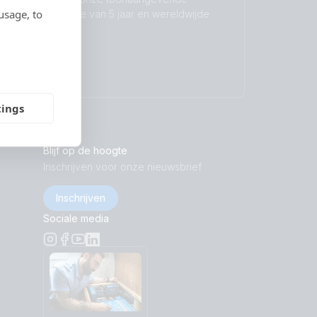
usage, to
standaardgarantie van 5 jaar en wereldwijde
reparatieservice.
Garantie
tings
Blijf op de hoogte
Inschrijven voor onze nieuwsbrief
Inschrijven
Sociale media