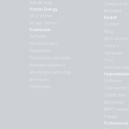
Aan de slag
Toegang tot
Victron Energy
Mobiliteit
Dit is Victron
Bedrijf
50 jaar Victron
Contact
Downloads
Blog
Software
Dit is Victron
Handleidingen
Video's
Datasheets
Vacatures
Technische informatie
Pers
Systeem schema's
Vind een Sa
Afmetingen behuizing
Hulpmiddele
Brochures
Software
Certificaten
Technische i
Certificaten
Brochures
MPPT rekenh
Prijslijst
Professional