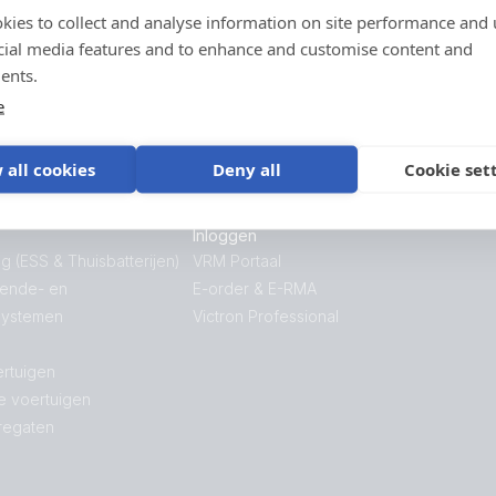
Español
Français
kies to collect and analyse information on site performance and 
met de oorspronkelijke verkoper voor
Italiano
Magyar
ondersteuning, reparaties of
cial media features and to enhance and customise content and
garantieaanvragen.
I agree to receive the newsletter and accept
Nederlands
Norsk
ents.
the
Privacy Policy.
Polskie
Português
e
Ondersteuning
Română
Slovenščina
Subscribe
Suomalainen
Svenska
 all cookies
Deny all
Cookie set
Türkçe
Ελληνικά
Русский
Українська
Inloggen
中國人
g (ESS & Thuisbatterijen)
VRM Portaal
nende- en
E-order & E-RMA
systemen
Victron Professional
rtuigen
e voertuigen
regaten