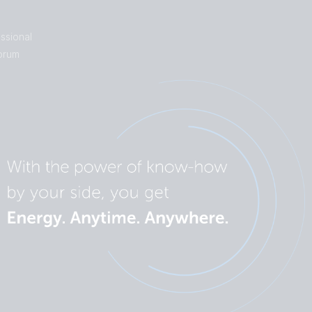
ssional
orum