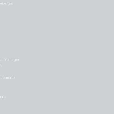
 energie
les Manager
n
nformatie
ulp