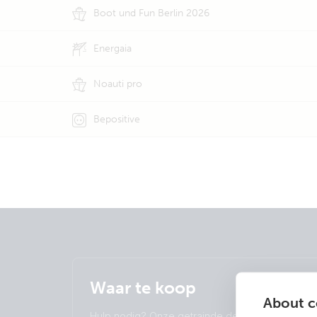
Boot und Fun Berlin 2026
Energaia
Noauti pro
Bepositive
Waar te koop
About co
Hulp nodig? Onze getrainde dealers staan klaar