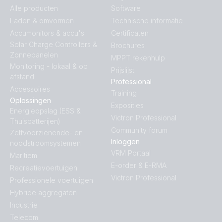
Alle producten
Software
Laden & omvormen
Technische informatie
Accumonitors & accu's
Certificaten
Solar Charge Controllers &
Brochures
Zonnepanelen
MPPT rekenhulp
Monitoring - lokaal & op
Prijslijst
afstand
Professional
Accessoires
Training
Oplossingen
Exposities
Energieopslag (ESS &
Victron Professional
Thuisbatterijen)
Community forum
Zelfvoorzienende- en
Inloggen
noodstroomsystemen
VRM Portaal
Maritiem
E-order & E-RMA
Recreatievoertuigen
Victron Professional
Professionele voertuigen
Hybride aggregaten
Industrie
Telecom