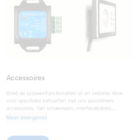
Accessoires
Breid de systeemfunctionaliteit uit en verbeter deze
voor specifieke behoeften met ons assortiment
accessoires. Van schakelaars, interfacekabels,
Bluetooth-dongles en connectiviteitsmodules tot
Meer weergeven
adapters, muurbevestigingen, beschermkappen,
draaddozen, connectoren voor acculaders en nog veel
meer.