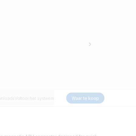
nloads
Voltooi het systeem
Waar te koop