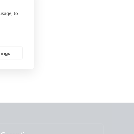
usage, to
tings