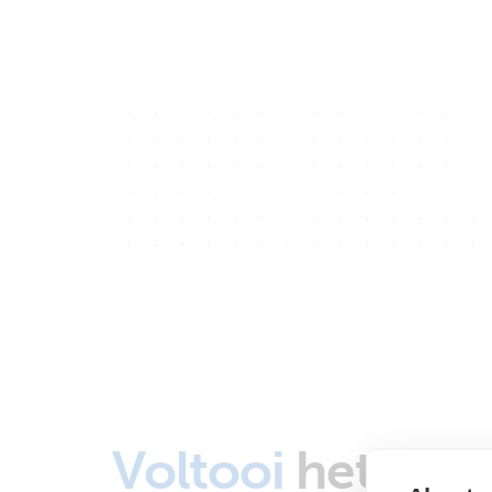
Voltooi
het sys