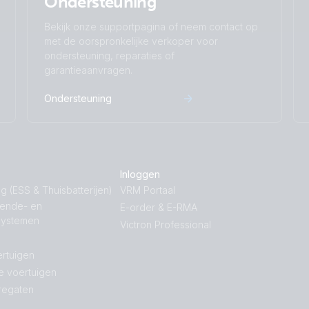
Ondersteuning
Bekijk onze supportpagina of neem contact op
met de oorspronkelijke verkoper voor
ondersteuning, reparaties of
garantieaanvragen.
Ondersteuning
Inloggen
g (ESS & Thuisbatterijen)
VRM Portaal
nende- en
E-order & E-RMA
systemen
Victron Professional
rtuigen
e voertuigen
regaten