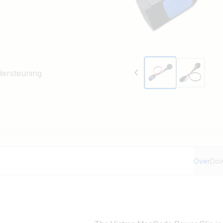
dersteuning
Over
Dow