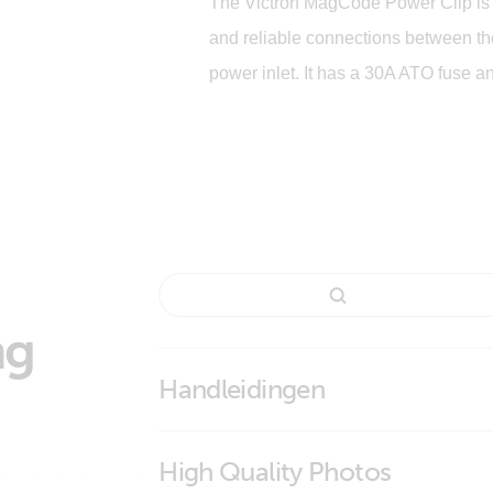
The Victron MagCode Power Clip is 
and reliable connections between th
power inlet. It has a 30A ATO fuse an
ng
Handleidingen
High Quality Photos