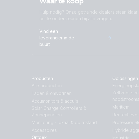
Waar te koop
Hulp nodig? Onze getrainde dealers staan klaar
om te ondersteunen bij alle vragen.
Vind een
leverancier in de
buurt
Producten
Oplossingen
Alle producten
Energieopsla
Zelfvoorzie
Laden & omvormen
noodstroom
Accumonitors & accu's
Maritiem
Solar Charge Controllers &
Zonnepanelen
Recreatievoe
Monitoring - lokaal & op afstand
Professionel
Accessoires
Hybride agg
Ontdek
Industrie