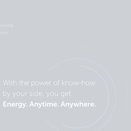
ssional
orum