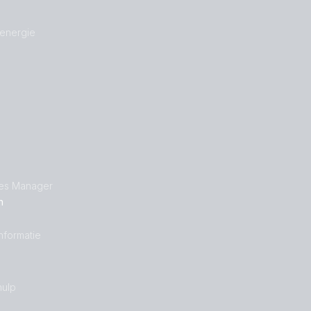
 energie
les Manager
n
nformatie
ulp