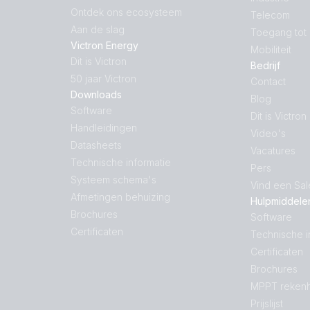
Ontdek ons ecosysteem
Telecom
Aan de slag
Toegang tot
Victron Energy
Mobiliteit
Dit is Victron
Bedrijf
50 jaar Victron
Contact
Downloads
Blog
Software
Dit is Victron
Handleidingen
Video's
Datasheets
Vacatures
Technische informatie
Pers
Systeem schema's
Vind een Sa
Afmetingen behuizing
Hulpmiddele
Brochures
Software
Certificaten
Technische i
Certificaten
Brochures
MPPT rekenh
Prijslijst