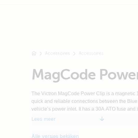
Bijvoorbeeld
SmartSolar
Accessoires
Accessoires
Multiplus-
II
MagCode Power
Orion
XS
SmartShunt
The Victron MagCode Power Clip is a magnetic 
quick and reliable connections between the Blu
vehicle’s power inlet. It has a 30A ATO fuse and i
Lees meer
Alle versies bekijken