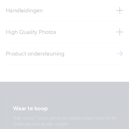
Pre-Charge Cable
Handleidingen
High Quality Photos
Pre-Charge Cable (close-up)
Product ondersteuning
Pre-Charge Cable (package)
Pre-Charge cable (total)
Waar te koop
Hulp nodig? Onze getrainde dealers staan klaar om te
ondersteunen bij alle vragen.