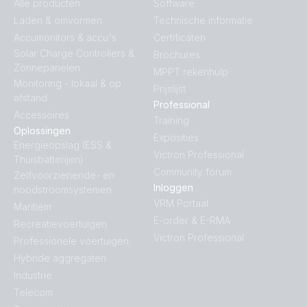
Alle producten
Software
Laden & omvormen
Technische informatie
Accumonitors & accu's
Certificaten
Solar Charge Controllers &
Brochures
Zonnepanelen
MPPT rekenhulp
Monitoring - lokaal & op
Prijslijst
afstand
Professional
Accessoires
Training
Oplossingen
Exposities
Energieopslag (ESS &
Victron Professional
Thuisbatterijen)
Community forum
Zelfvoorzienende- en
Inloggen
noodstroomsystemen
VRM Portaal
Maritiem
E-order & E-RMA
Recreatievoertuigen
Victron Professional
Professionele voertuigen
Hybride aggregaten
Industrie
Telecom