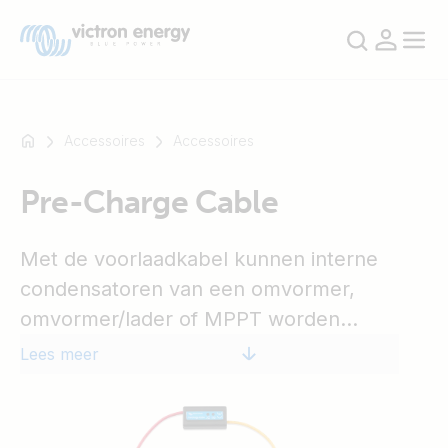
Accessoires
Accessoires
Pre-Charge Cable
Bijvoorbeeld
SmartSolar
Met de voorlaadkabel kunnen interne
Multiplus-
II
condensatoren van een omvormer,
Orion
omvormer/lader of MPPT worden
XS
voorgeladen via de DC aansluitingen
Lees meer
SmartShunt
voordat de accu wordt aangesloten. Deze
methode zorgt ervoor dat het aansluiten
van de accu niet resulteert in vonkvorming