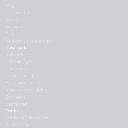
Blog
Gel Deep Cycle Battery 12V 60Ah
Dit is Victron
12V 230Ah AGM Super Cycle Battery (front)
Video's
Gel Deep Cycle Battery 12V 90Ah
Vacatures
12V 230Ah AGM Super Cycle Battery (right)
Pers
Vind een Sales Manager
12V 38Ah AGM Super Cycle Battery (front)
Downloads
Software
12V 60Ah AGM Super Cycle Battery (front-angle)
Handleidingen
Datasheets
12V 60Ah AGM Super Cycle Battery (front)
Technische informatie
Systeem schema's
12V 60Ah AGM Super Cycle Battery (right)
Afmetingen behuizing
Brochures
12V 8Ah AGM Deep Cycle Battery (front)
Certificaten
Ontdek
Ontdek ons ecosysteem
12V 8Ah AGM Deep Cycle Battery (left)
Aan de slag