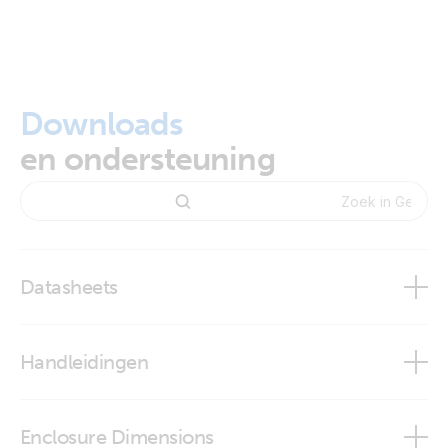
Downloads
en ondersteuning
Datasheets
AGM Super Cycle battery
Handleidingen
Battery Regulations
Enclosure Dimensions
GEL and AGM Batteries