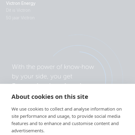
Victron Energy
12V 8Ah AGM Deep Cycle Battery (right)
Dit is Victron
50 jaar Victron
12V 8Ah AGM Deep Cycle Battery (top)
12V 90Ah AGM Deep Cycle (back)
12V 90Ah AGM Deep Cycle (front-angle)
12V 90Ah AGM Deep Cycle (front)
12V 90Ah AGM Deep Cycle (left)
About cookies on this site
12V 90Ah AGM Deep Cycle (right)
We use cookies to collect and analyse information on
site performance and usage, to provide social media
12V 90Ah AGM Deep Cycle Batt M6 (plus bolt)
features and to enhance and customise content and
advertisements.
12V 90Ah AGM Deep Cycle Battery M6 (minus bolt)