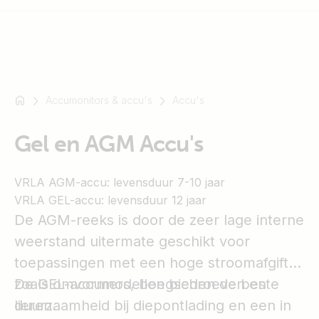
Accumonitors & accu's
Accu's
Bijvoorbeeld
SmartSolar
Gel en AGM Accu's
Multiplus-
II
Orion
VRLA AGM-accu: levensduur 7-10 jaar
XS
VRLA GEL-accu: levensduur 12 jaar
SmartShunt
De AGM-reeks is door de zeer lage interne
weerstand uitermate geschikt voor
toepassingen met een hoge stroomafgifte,
zoals omvormers, boegschroeven en
De GEL-accumodellen bieden de beste
lieren.
duurzaamheid bij diepontlading en een in