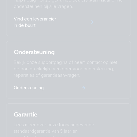
BatteryProtect 12/24V-220A (top)
ondersteunen bij alle vragen.
Vind een leverancier
BatteryProtect 48V 100A (front-angle)
in de buurt
Ondersteuning
Bekijk onze supportpagina of neem contact op met
de oorspronkelijke verkoper voor ondersteuning,
reparaties of garantieaanvragen.
Ondersteuning
Garantie
Lees meer over onze toonaangevende
standaardgarantie van 5 jaar en