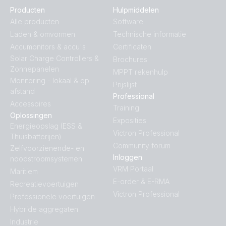
Producten
Hulpmiddelen
Alle producten
Software
Laden & omvormen
Technische informatie
Accumonitors & accu's
Certificaten
Solar Charge Controllers &
Brochures
Zonnepanelen
MPPT rekenhulp
Monitoring - lokaal & op
Prijslijst
afstand
Professional
Accessoires
Training
Oplossingen
Exposities
Energieopslag (ESS &
Victron Professional
Thuisbatterijen)
Community forum
Zelfvoorzienende- en
Inloggen
noodstroomsystemen
VRM Portaal
Maritiem
E-order & E-RMA
Recreatievoertuigen
Victron Professional
Professionele voertuigen
Hybride aggregaten
Industrie