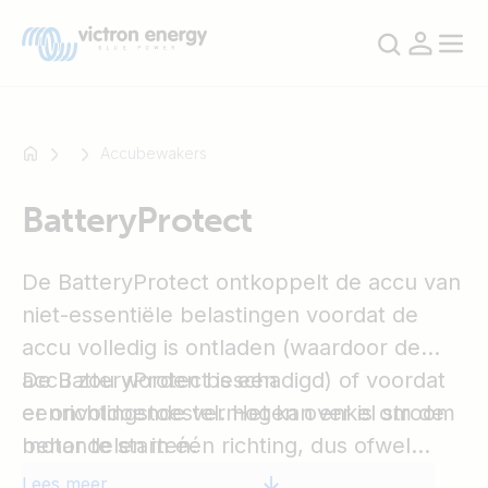
Accubewakers
BatteryProtect
Bijvoorbeeld
SmartSolar
De BatteryProtect ontkoppelt de accu van
Multiplus-
II
niet-essentiële belastingen voordat de
Orion
accu volledig is ontladen (waardoor de
XS
accu zou worden beschadigd) of voordat
De BatteryProtect is een
SmartShunt
er onvoldoende vermogen over is om de
eenrichtingstoestel. Het kan enkel stroom
motor te starten.
behandelen in één richting, dus ofwel
stroom naar een lading of stroom van een
Lees meer