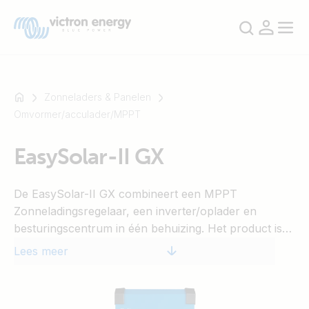
Zonneladers & Panelen
Omvormer/acculader/MPPT
Bijvoorbeeld
EasySolar-II GX
SmartSolar
Multiplus-
De EasySolar-II GX combineert een MPPT
II
Zonneladingsregelaar, een inverter/oplader en
Orion
besturingscentrum in één behuizing. Het product is
XS
makkelijk te installeren, met een minimum aan
SmartShunt
Lees meer
bedrading.