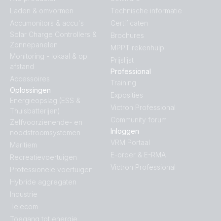
Laden & omvormen
Technische informatie
Accumonitors & accu's
Certificaten
Solar Charge Controllers &
Brochures
Zonnepanelen
MPPT rekenhulp
Monitoring - lokaal & op
Prijslijst
afstand
Professional
Accessoires
Training
Oplossingen
Exposities
Energieopslag (ESS &
Victron Professional
Thuisbatterijen)
Community forum
Zelfvoorzienende- en
Inloggen
noodstroomsystemen
VRM Portaal
Maritiem
E-order & E-RMA
Recreatievoertuigen
Victron Professional
Professionele voertuigen
Hybride aggregaten
Industrie
Telecom
Toegang tot energie