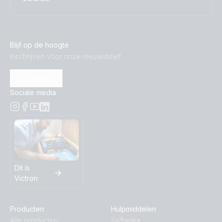
Declaration of Conformity - EasySolar-II GX (EU)
Blijf op de hoogte
ISO9001 certificate
Inschrijven voor onze nieuwsbrief
UK PSTI Statement of Compliance - EasySolar-II GX
Inschrijven
Sociale media
Dit is
Victron
Producten
Hulpmiddelen
Alle producten
Software