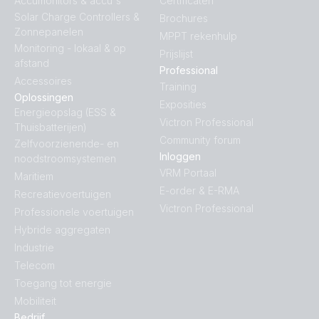
Accumonitors & accu's
Certificaten
Solar Charge Controllers &
Brochures
Zonnepanelen
MPPT rekenhulp
Monitoring - lokaal & op
Prijslijst
afstand
Professional
Accessoires
Training
Oplossingen
Exposities
Energieopslag (ESS &
Victron Professional
Thuisbatterijen)
Community forum
Zelfvoorzienende- en
Inloggen
noodstroomsystemen
VRM Portaal
Maritiem
E-order & E-RMA
Recreatievoertuigen
Victron Professional
Professionele voertuigen
Hybride aggregaten
Industrie
Telecom
Toegang tot energie
Mobiliteit
Bedrijf