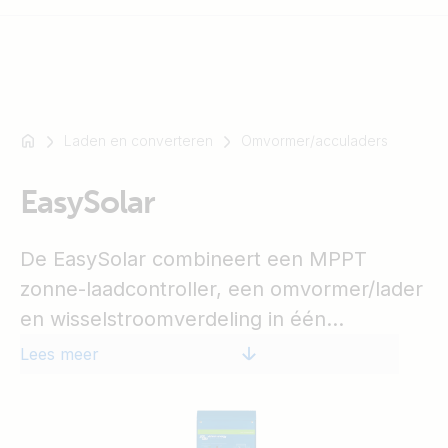
Laden en converteren
Omvormer/acculaders
Bijvoorbeeld
SmartSolar
EasySolar
Multiplus-
II
Orion
De EasySolar combineert een MPPT
XS
zonne-laadcontroller, een omvormer/lader
SmartShunt
en wisselstroomverdeling in één
behuizing. Het product is eenvoudig te
Lees meer
installeren, met een minimum aan
bedrading.