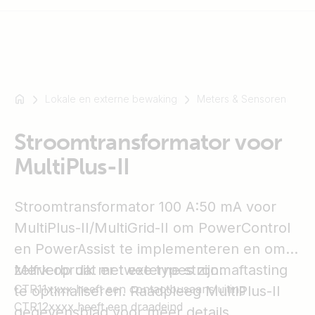
Lokale en externe bewaking
Meters & Sensoren
Bijvoorbeeld
SmartSolar
Stroomtransformator voor
Multiplus-
II
MultiPlus-II
Orion
XS
Stroomtransformator 100 A:50 mA voor
SmartShunt
MultiPlus-II/MultiGrid-II om PowerControl
en PowerAssist te implementeren en om
zelfverbruik met externe stroomaftasting
Merk op dat er twee types zijn:
CTR11xxxx heeft een contactbusaansluiting
te optimaliseren. Raadpleeg MultiPlus-II
CTR12xxxx heeft een draadeind
gegevensblad voor meer details.