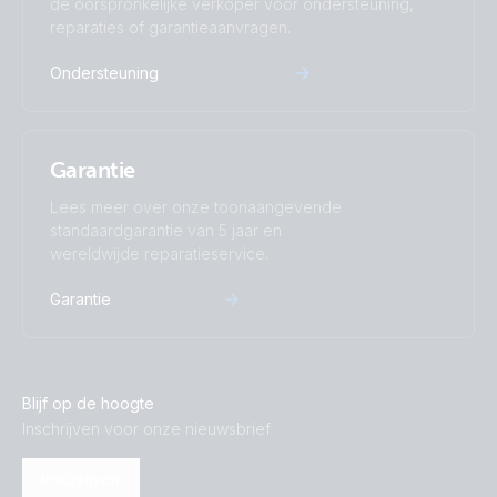
de oorspronkelijke verkoper voor ondersteuning,
reparaties of garantieaanvragen.
Ondersteuning
Garantie
Lees meer over onze toonaangevende
standaardgarantie van 5 jaar en
wereldwijde reparatieservice.
Garantie
Blijf op de hoogte
Inschrijven voor onze nieuwsbrief
Inschrijven