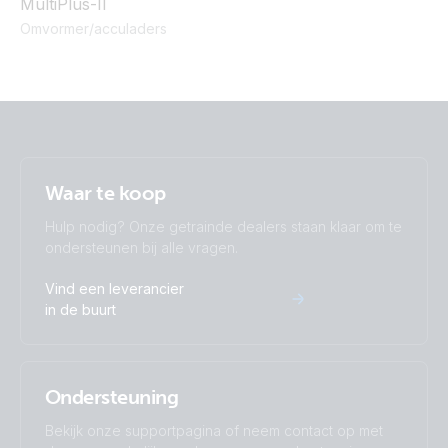
MultiPlus-II
End_5 meter (total)
Omvormer/acculaders
Current Transformer 100A-50mA for MultiPlus-II (20m)
Current Transformer 100A-50mA for MultiPlus-II (20m)
(conn)
Waar te koop
Current Transformer 400A 50mA for MultiPlus-II (10m)
Wire-end SCT023R (coil)
Hulp nodig? Onze getrainde dealers staan klaar om te
ondersteunen bij alle vragen.
Current Transformer 400A:50mA for MultiPlus-II (10m)
Wire-end SCT023R
Vind een leverancier
in de buurt
Ondersteuning
Bekijk onze supportpagina of neem contact op met