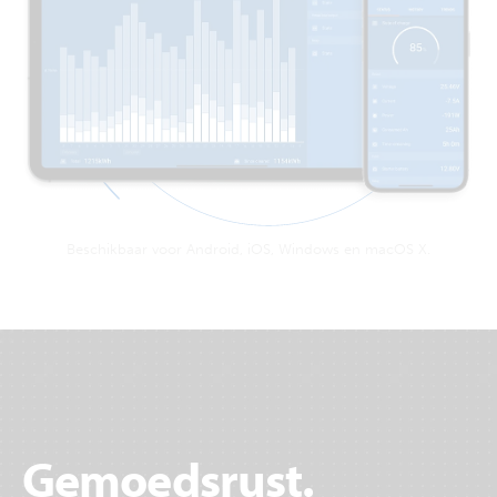
Beschikbaar voor Android, iOS, Windows en macOS X.
Gemoedsrust.