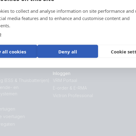
Bekijk onze supportpagina of neem contact op
kies to collect and analyse information on site performance and 
met de oorspronkelijke verkoper voor
cial media features and to enhance and customise content and
ondersteuning, reparaties of
ents.
garantieaanvragen.
e
Ondersteuning
 all cookies
Deny all
Cookie set
Inloggen
g (ESS & Thuisbatterijen)
VRM Portaal
nende- en
E-order & E-RMA
systemen
Victron Professional
rtuigen
e voertuigen
regaten