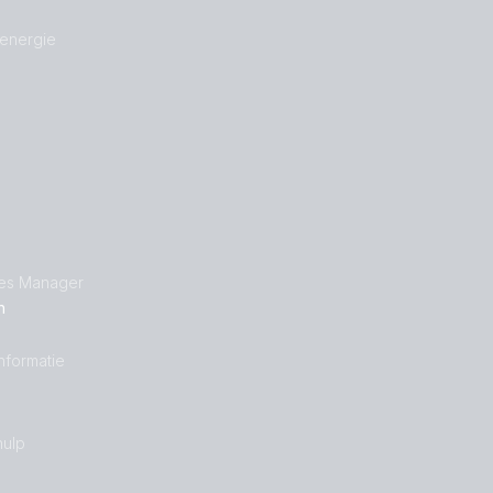
 energie
les Manager
n
nformatie
ulp