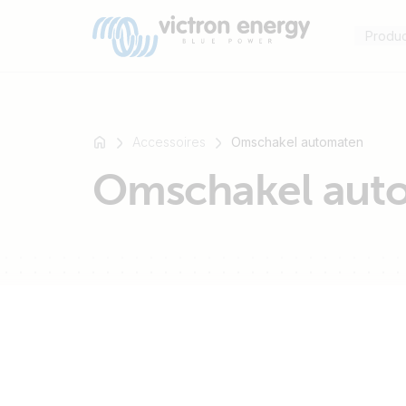
Produ
Accessoires
Omschakel automaten
Omschakel aut
Bijvoorbeeld
SmartSolar
Multiplus-
II
Orion
XS
SmartShunt