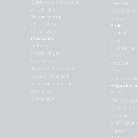
Ontdek ons ecosysteem
Telecom
Aan de slag
Toegang tot
Victron Energy
Mobiliteit
Dit is Victron
Bedrijf
50 jaar Victron
Contact
Downloads
Blog
Software
Dit is Victron
Handleidingen
Video's
Datasheets
Vacatures
Technische informatie
Pers
Systeem schema's
Vind een Sa
Afmetingen behuizing
Hulpmiddele
Brochures
Software
Certificaten
Technische i
Certificaten
Brochures
MPPT rekenh
Prijslijst