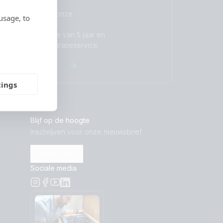
Lees meer over onze
usage, to
toonaangevende
standaardgarantie van 5 jaar en
wereldwijde reparatieservice.
Garantie
tings
Blijf op de hoogte
Inschrijven voor onze nieuwsbrief
Inschrijven
Sociale media