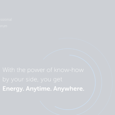
ssional
orum