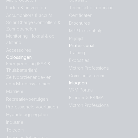
Laden & omvormen
Technische informatie
Accumonitors & accu's
Certificaten
Solar Charge Controllers &
Brochures
Zonnepanelen
MPPT rekenhulp
Monitoring - lokaal & op
Prijslijst
afstand
Professional
Accessoires
Training
Oplossingen
Exposities
Energieopslag (ESS &
Victron Professional
Thuisbatterijen)
Community forum
Zelfvoorzienende- en
Inloggen
noodstroomsystemen
VRM Portaal
Maritiem
E-order & E-RMA
Recreatievoertuigen
Victron Professional
Professionele voertuigen
Hybride aggregaten
Industrie
Telecom
Toegang tot energie