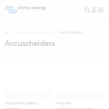
Accumonitors & accu's
Accuscheiders
Accuscheiders
Bijvoorbeeld
SmartSolar
Multiplus-
II
Orion
XS
SmartShunt
Argodiode Battery
Argofet-
Isolators
laadstroomverdelers