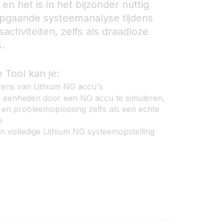
 het is in het bijzonder nuttig
iepgaande systeemanalyse tijdens
sactiviteiten, zelfs als draadloze
.
 Tool kan je:
vens van Lithium NG accu's
enheden door een NG accu te simuleren,
ng en probleemoplossing zelfs als een echte
s
n volledige Lithium NG systeemopstelling