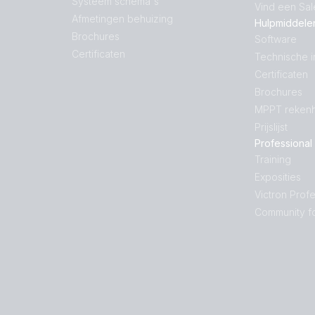
Systeem schema's
Vind een Sa
Afmetingen behuizing
Hulpmiddele
Brochures
Software
Certificaten
Technische i
Certificaten
Brochures
MPPT rekenh
Prijslijst
Professional
Training
Exposities
Victron Profe
Community f