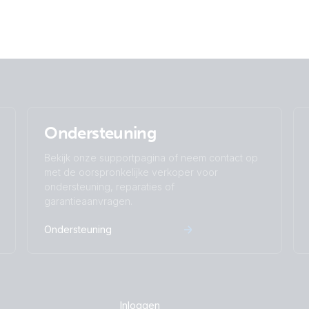
Ondersteuning
Bekijk onze supportpagina of neem contact op
met de oorspronkelijke verkoper voor
ondersteuning, reparaties of
garantieaanvragen.
Ondersteuning
Inloggen