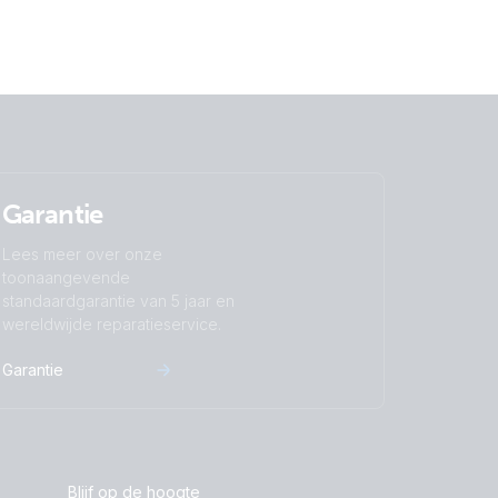
Garantie
Lees meer over onze
toonaangevende
standaardgarantie van 5 jaar en
wereldwijde reparatieservice.
Garantie
Blijf op de hoogte