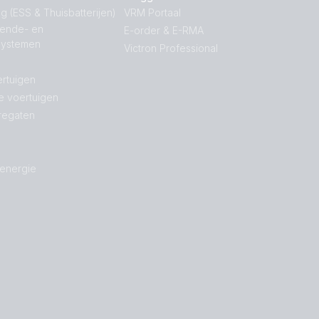
g (ESS & Thuisbatterijen)
VRM Portaal
nende- en
E-order & E-RMA
systemen
Victron Professional
rtuigen
e voertuigen
regaten
 energie