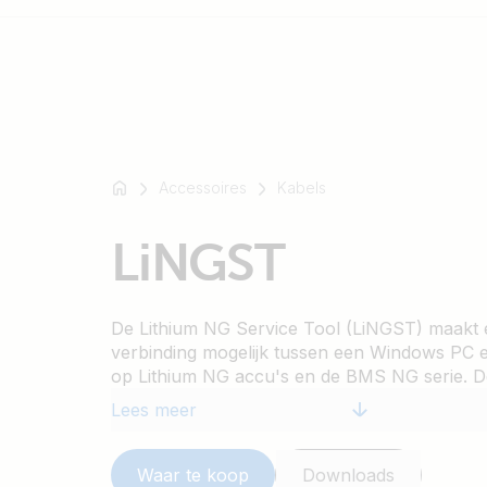
Bijvoorbeeld
SmartSolar
Accessoires
Kabels
Multiplus-
II
LiNGST
Orion
XS
SmartShunt
De Lithium NG Service Tool (LiNGST) maakt 
verbinding mogelijk tussen een Windows PC 
op Lithium NG accu's en de BMS NG serie. D
betrouwbare manier om Lithium NG systemen 
Lees meer
bijzonder nuttig voor inbedrijfstelling en die
installatie of ondersteuningsactiviteiten, zelf
beschikbaar is.
Waar te koop
Downloads