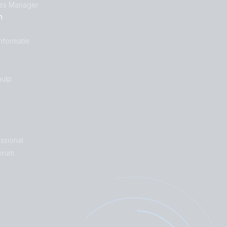
les Manager
n
nformatie
ulp
ssional
orum