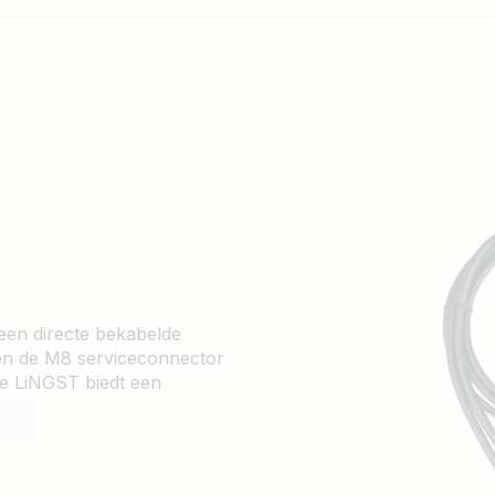
een directe bekabelde
en de M8 serviceconnector
e LiNGST biedt een
te debuggen en het is in het
pgaande systeemanalyse tijdens
s als draadloze toegang niet