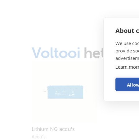
About c
We use coo
Voltooi
het sys
provide so
advertisem
Learn mor
Allow
Lithium NG accu's
Accu's