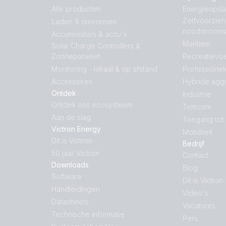
Alle producten
Energieopsla
Zelfvoorzie
Laden & omvormen
noodstroom
Accumonitors & accu's
Maritiem
Solar Charge Controllers &
Zonnepanelen
Recreatievoe
Monitoring - lokaal & op afstand
Professionel
Accessoires
Hybride agg
Ontdek
Industrie
Ontdek ons ecosysteem
Telecom
Aan de slag
Toegang tot
Victron Energy
Mobiliteit
Dit is Victron
Bedrijf
50 jaar Victron
Contact
Downloads
Blog
Software
Dit is Victron
Handleidingen
Video's
Datasheets
Vacatures
Technische informatie
Pers