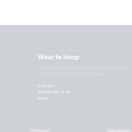
Waar te koop
Hulp nodig? Onze getrainde dealers staan klaar
om te ondersteunen bij alle vragen.
Vind een
leverancier in de
buurt
Producten
Oplossingen