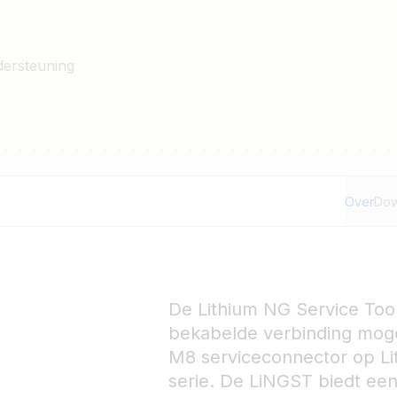
thium NG accu's
dersteuning
oor een NG accu te
ng en probleemoplossing zelfs
 is
 Lithium NG systeemopstelling
Over
Dow
De Lithium NG Service Too
bekabelde verbinding moge
M8 serviceconnector op L
serie. De LiNGST biedt ee