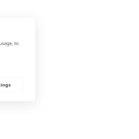
usage, to
tings