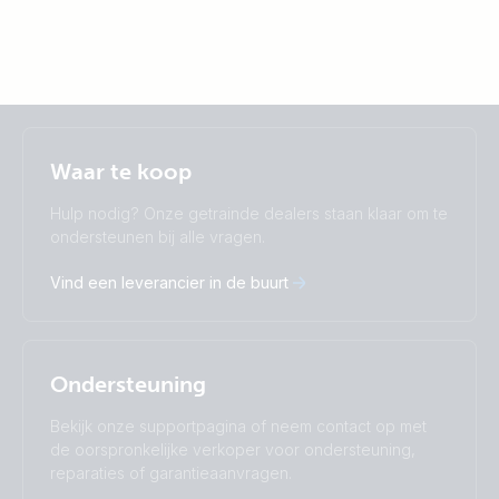
Selected
Stay up to date
Nederlands
Waar te koop
Change language
Hulp nodig? Onze getrainde dealers staan klaar om te
Čeština
Dansk
ondersteunen bij alle vragen.
Deutsch
English
Vind een leverancier in de buurt
Español
Français
Italiano
Magyar
Nederlands
Norsk
I agree to receive the newsletter and accept the
Polskie
Português
Privacy Policy.
Ondersteuning
Română
Slovenščina
Subscribe
Suomalainen
Svenska
Bekijk onze supportpagina of neem contact op met
Türkçe
Ελληνικά
de oorspronkelijke verkoper voor ondersteuning,
Русский
Українська
reparaties of garantieaanvragen.
中國人