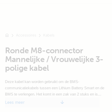
Accessoires
Kabels
Bijvoorbeeld
SmartSolar
Ronde M8-connector
Multiplus-
II
Mannelijke / Vrouwelijke 3-
Orion
polige kabel
XS
SmartShunt
Deze kabel kan worden gebruikt om de BMS-
communicatiekabels tussen een Lithium Battery Smart en de
BMS te verlengen. Het komt in een zak van 2 stuks en is
beschikbaar in de lengtes 1, 2, 3 en 5 m.
Lees meer