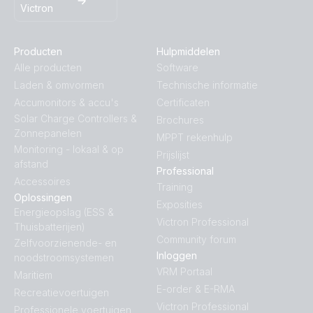
Victron
Producten
Hulpmiddelen
Alle producten
Software
Laden & omvormen
Technische informatie
Accumonitors & accu's
Certificaten
Solar Charge Controllers &
Brochures
Zonnepanelen
MPPT rekenhulp
Monitoring - lokaal & op
Prijslijst
afstand
Professional
Accessoires
Training
Oplossingen
Exposities
Energieopslag (ESS &
Victron Professional
Thuisbatterijen)
Community forum
Zelfvoorzienende- en
Inloggen
noodstroomsystemen
VRM Portaal
Maritiem
E-order & E-RMA
Recreatievoertuigen
Victron Professional
Professionele voertuigen