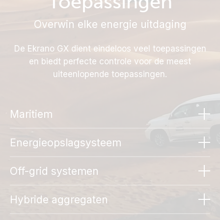
Toepassingen
Overwin elke energie uitdaging
De Ekrano GX dient eindeloos veel toepassingen
en biedt perfecte controle voor de meest
uiteenlopende toepassingen.
Maritiem
Energieopslagsysteem
Off-grid systemen
Integreer eenvoudig met een MFD of ga er
Hybride aggregaten
helemaal voor dankzij Signal K en NMEA 2000
gegevensdeling voor soepel varen. En dat