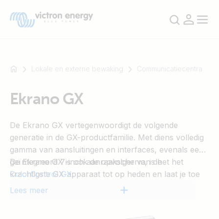
Lokale en externe bewaking
Communicatiecentra
Ekrano GX
Bijvoorbeeld
SmartSolar
De Ekrano GX vertegenwoordigt de volgende
Multiplus-
generatie in de GX-productfamilie. Met diens volledig
II
gamma van aansluitingen en interfaces, evenals een
Orion
geïntegreerd 7-inch aanraakscherm, is het het
De Ekrano GX is ook de opvolger van de
XS
krachtigste GX-apparaat tot op heden en laat je toe
ColorControl GX
.
SmartShunt
steeds volledige controle te hebben over je systeem,
Lees meer
waar je je ook bevindt, en diens prestaties te
maximaliseren. Krijg eenvoudig toegang tot je systeem