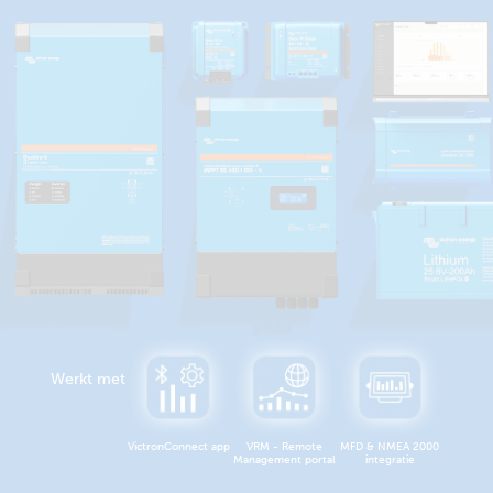
Werkt met
VictronConnect app
VRM - Remote
MFD & NMEA 2000
Management portal
integratie