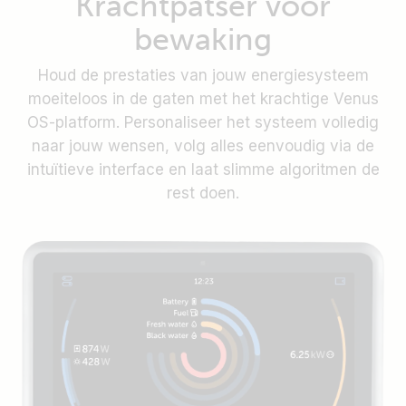
Krachtpatser voor
toegankelijk vanaf de achterkant.
ongeoorloofd gebruik te voorkomen. Of schakel
bewaking
het weer in met één druk op de knop.
Houd de prestaties van jouw energiesysteem
moeiteloos in de gaten met het krachtige Venus
OS-platform. Personaliseer het systeem volledig
naar jouw wensen, volg alles eenvoudig via de
intuïtieve interface en laat slimme algoritmen de
rest doen.