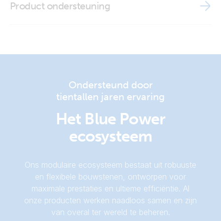
Ekrano GX (mounting set2)
Product ondersteuning
Declaration of Conformity - System Monitoring
Ekrano GX
Ekrano GX (rear-mounting1)
VRM - Remote Monitoring
ISO9001 certificate
Ekrano GX (rear-mounting2)
UK PSTI Statement of Compliance - Communication
Centre/System monitoring
Ekrano GX (rear)
Ondersteund door
tientallen jaren ervaring
Ekrano GX (top-mounting 1)
Het Blue Power
ecosysteem
Ekrano GX (top)
Ons modulaire ecosysteem bestaat uit robuuste
en flexibele bouwstenen, ontworpen voor
maximale prestaties en ultieme efficiëntie. Al
onze producten werken naadloos samen en zijn
van overal ter wereld te beheren.