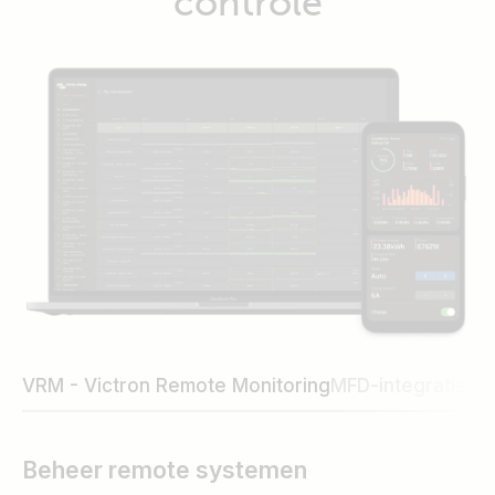
controle
VRM - Victron Remote Monitoring
MFD-integraties
G
Beheer remote systemen