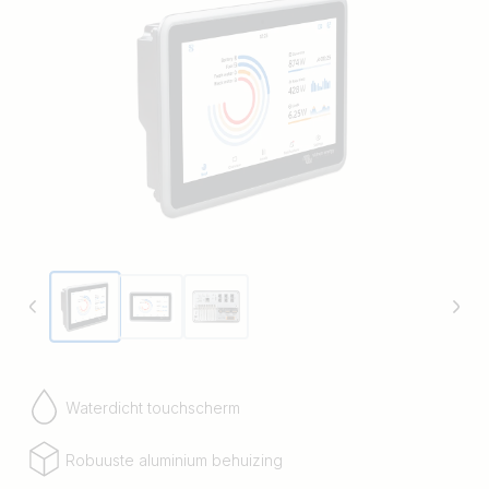
via ons
Victron Remote Management (VRM)-portal
,
of ga er rechtstreeks naartoe via het ingebouwde
aanraakscherm, een Multi-functioneel beeldscherm
(MFD) of onze
VictronConnect-app
dankzij het
ingebouwde WiFi-toegangspunt.
Waterdicht touchscherm
Robuuste aluminium behuizing