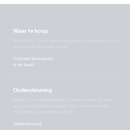
Waar te koop
Hulp nodig? Onze getrainde dealers staan klaar om te
ondersteunen bij alle vragen.
Vind een leverancier
in de buurt
Ondersteuning
Bekijk onze supportpagina of neem contact op met
de oorspronkelijke verkoper voor ondersteuning,
reparaties of garantieaanvragen.
Ondersteuning