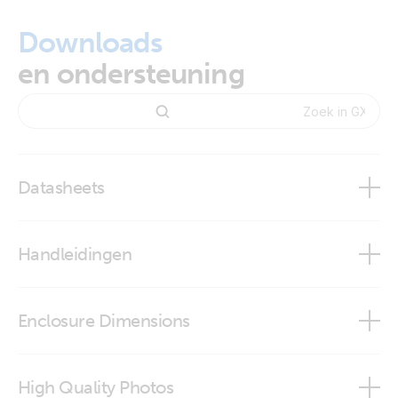
Downloads
en ondersteuning
Datasheets
Cerbo GX & GX Touch
Handleidingen
Victron GX product range
Cerbo GX
Enclosure Dimensions
Drilling jig for GX Touch 50
High Quality Photos