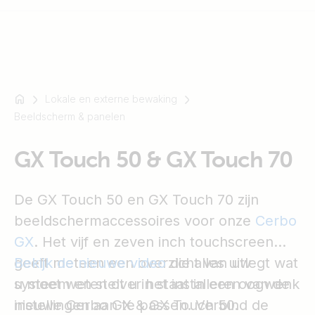
Lokale en externe bewaking
Bijvoorbeeld
Beeldscherm & panelen
SmartSolar
Multiplus-
GX Touch 50 & GX Touch 70
II
Orion
XS
De GX Touch 50 en GX Touch 70 zijn
SmartShunt
beeldschermaccessoires voor onze
Cerbo
GX
. Het vijf en zeven inch touchscreen
geeft meteen een overzicht van uw
Bekijk de nieuwe video
die alles uitlegt wat
systeem en stelt u in staat in een oogwenk
u moet weten over het installeren van de
instellingen aan te passen. Verbind de
nieuwe Cerbo GX & GX Touch 50.