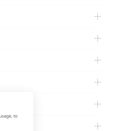
usage, to
rect 250VA - 1200VA & Sun Inverters
(EU doc RED)