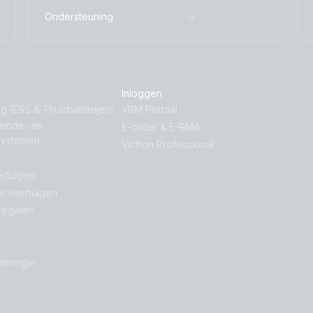
Ondersteuning
Inloggen
g (ESS & Thuisbatterijen)
VRM Portaal
nende- en
E-order & E-RMA
systemen
Victron Professional
rtuigen
e voertuigen
regaten
 energie