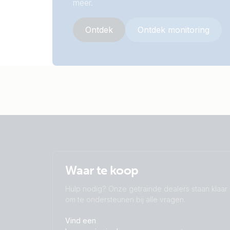
meer.
Ontdek
Ontdek monitoring
Waar te koop
Hulp nodig? Onze getrainde dealers staan klaar
om te ondersteunen bij alle vragen.
Vind een