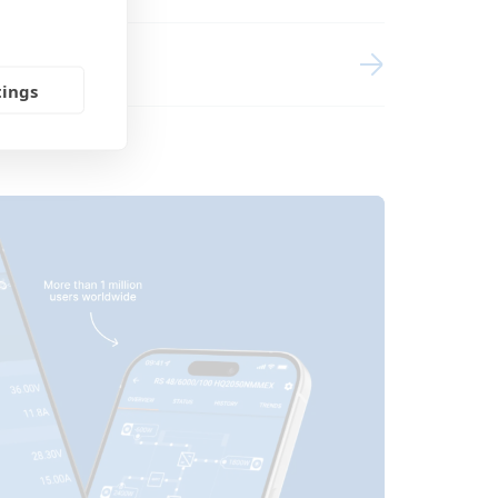
connections)
(connections2)
tings