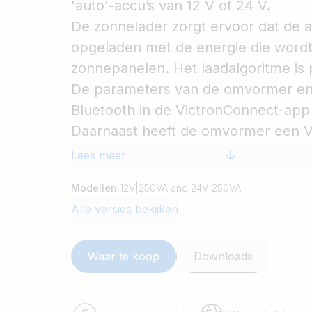
'auto'-accu’s van 12 V of 24 V.
De zonnelader zorgt ervoor dat de 
opgeladen met de energie die wordt
zonnepanelen. Het laadalgoritme i
De parameters van de omvormer en
Bluetooth in de VictronConnect-app
Daarnaast heeft de omvormer een V
GX-apparaat of GlobalLink 520 aan t
Lees meer
systeembewaking.
Modellen:
12V|250VA and 24V|250VA
Alle versies bekijken
Waar te koop
Downloads