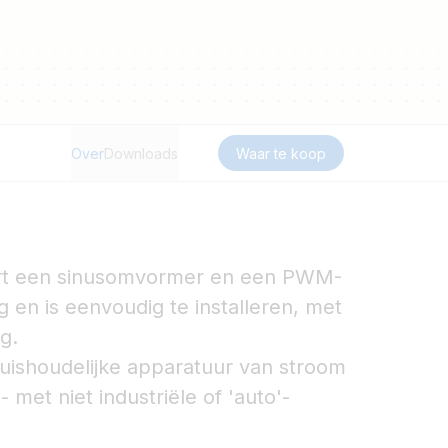
Over
Downloads
Waar te koop
rt een sinusomvormer en een PWM-
 en is eenvoudig te installeren, met
g.
ishoudelijke apparatuur van stroom
 met niet industriële of 'auto'-