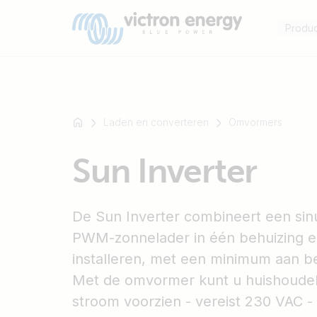
Produ
Laden en converteren
Omvormers
Bijvoorbeeld
Sun Inverter
SmartSolar
Multiplus-
II
De Sun Inverter combineert een si
Orion
PWM-zonnelader in één behuizing en
XS
SmartShunt
installeren, met een minimum aan b
Met de omvormer kunt u huishoudel
stroom voorzien - vereist 230 VAC - 