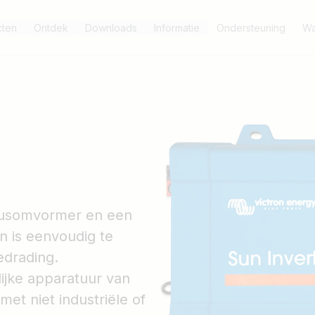
cten
Ontdek
Downloads
Informatie
Ondersteuning
Wa
nusomvormer en een
 is eenvoudig te
edrading.
ijke apparatuur van
met niet industriële of