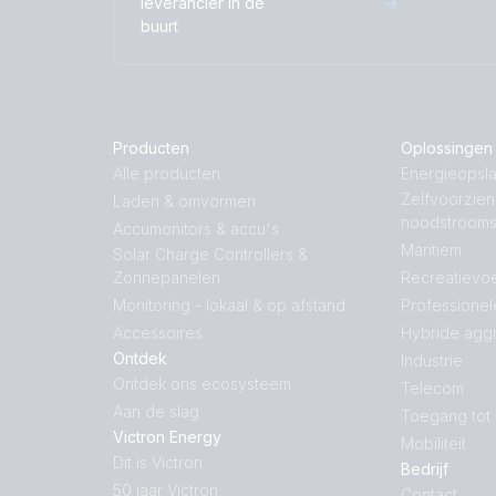
leverancier in de
buurt
Producten
Oplossingen
Alle producten
Energieopsla
Zelfvoorzie
Laden & omvormen
noodstroom
Accumonitors & accu's
Maritiem
Solar Charge Controllers &
Zonnepanelen
Recreatievoe
Monitoring - lokaal & op afstand
Professionel
Accessoires
Hybride agg
Ontdek
Industrie
Ontdek ons ecosysteem
Telecom
Aan de slag
Toegang tot
Victron Energy
Mobiliteit
Dit is Victron
Bedrijf
50 jaar Victron
Contact