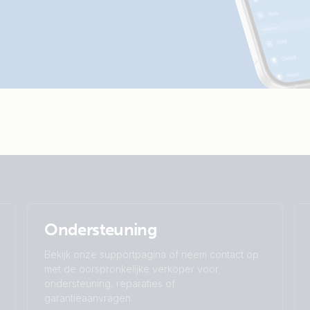
Ondersteuning
Bekijk onze supportpagina of neem contact op
met de oorspronkelijke verkoper voor
ondersteuning, reparaties of
garantieaanvragen.