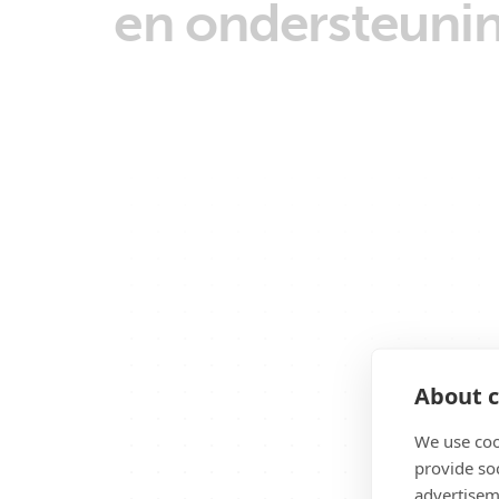
en ondersteuni
About c
We use coo
provide so
advertisem