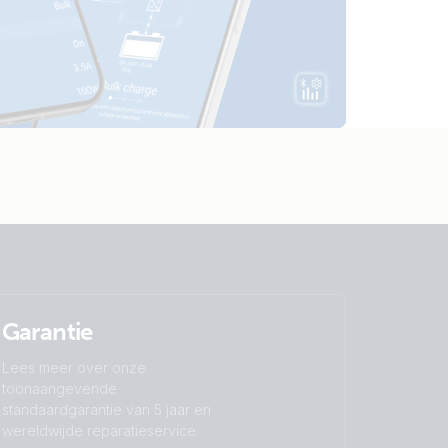
Garantie
Lees meer over onze
toonaangevende
standaardgarantie van 5 jaar en
wereldwijde reparatieservice.