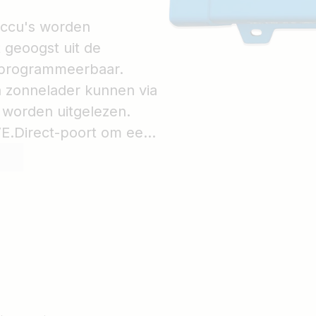
accu's worden
 geoogst uit de
s programmeerbaar.
 zonnelader kunnen via
 worden uitgelezen.
E.Direct-poort om een
e sluiten voor