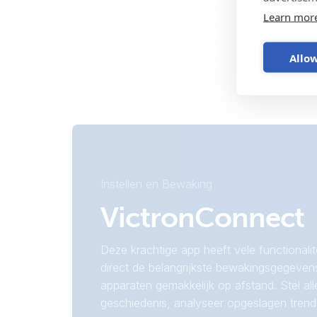
Learn mor
Allow
Instellen en Bewaking
VictronConnect
Deze krachtige app heeft vele functionalite
direct de belangrijkste bewakingsgegeven
apparaten gemakkelijk op afstand. Stel alle
geschiedenis, analyseer opgeslagen trend