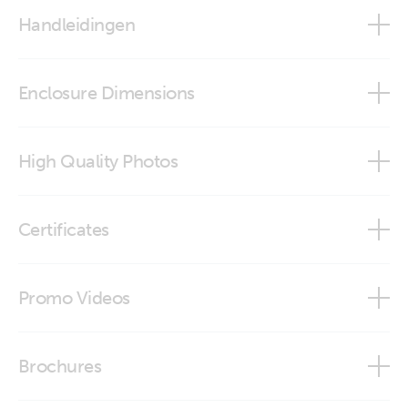
Filax 2
Handleidingen
Manual - Filax 2
Enclosure Dimensions
Filax 2 Transfer Switch
High Quality Photos
Filax 2 (bottom)
Certificates
Filax 2 (front)
Declaration of Conformity - Filax 2
Promo Videos
Filax 2 (frontside)
ISO9001 certificate
Brand video
Filax 2 (left)
Brochures
Filax 2 (right)