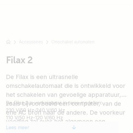
Accessoires
Omschakel automaten
Bijvoorbeeld
SmartSolar
Filax 2
Multiplus-
II
Orion
De Filax is een ultrasnelle
XS
omschakelautomaat die is ontwikkeld voor
SmartShunt
het schakelen van gevoelige apparatuur,
De Filax 2 is verkrijgbaar in twee modellen:
zoals bijvoorbeeld een computer, van de
230 V/50 Hz-240 V/60 Hz
ene AC bron naar de andere. De voorkeur
110 V/50 Hz-120 V/60 Hz
voeding zal over het algemeen een
Lees meer
generator of walstroom zijn en de