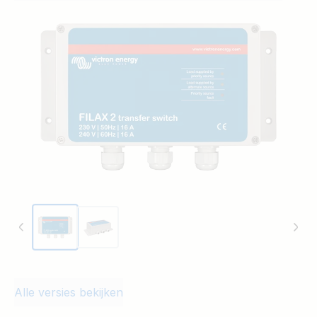
alternatieve voeding een omvormer.
Dankzij de zeer korte omschakeltijd (20
milliseconden) van de Filax zal alle
apparatuur zonder onderbrekingen blijven
functioneren. De Filax is niet ontworpen
voor 'zware' appartuur zoals wasmachines
of elektrische motoren.
Alle versies bekijken