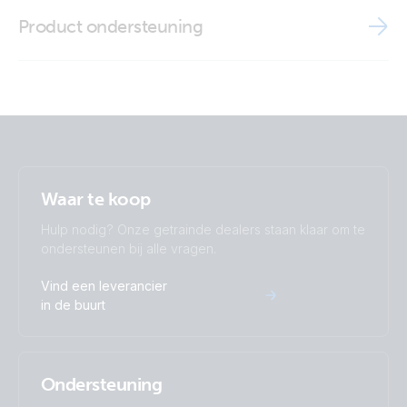
Brochure - Off-grid, back-up and island systems
Product ondersteuning
Brochure Marine
Waar te koop
Hulp nodig? Onze getrainde dealers staan klaar om te
ondersteunen bij alle vragen.
Vind een leverancier
in de buurt
Ondersteuning