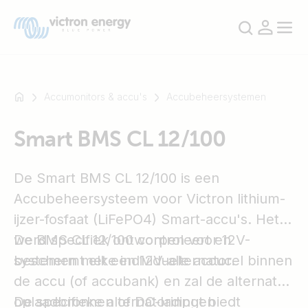
Accumonitors & accu's
Accubeheersystemen
Smart BMS CL 12/100
Bijvoorbeeld
SmartSolar
De Smart BMS CL 12/100 is een
Multiplus-
II
Accubeheersysteem voor Victron lithium-
Orion
ijzer-fosfaat (LiFePO4) Smart-accu's. Het
XS
werd specifiek ontworpen voor 12V-
De BMS CL 12/100 controleert en
SmartShunt
systemen met een 12V-alternator.
beschermt elke individuele accucel binnen
de accu (of accubank) en zal de alternator,
oplaadbronnen of DC-ladingen
De specifieke alternatorinput biedt