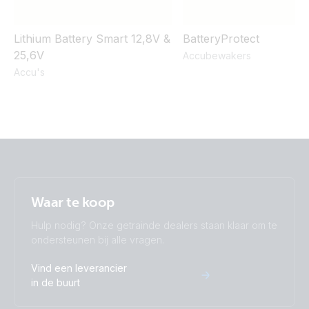
Lithium Battery Smart 12,8V &
BatteryProtect
25,6V
Accubewakers
Accu's
Waar te koop
Hulp nodig? Onze getrainde dealers staan klaar om te
ondersteunen bij alle vragen.
Vind een leverancier
in de buurt