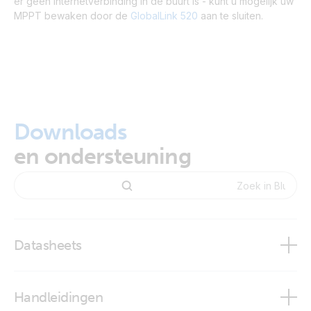
er geen internetverbinding in de buurt is - kunt u mogelijk uw
MPPT bewaken door de
GlobalLink 520
aan te sluiten.
Downloads
en ondersteuning
Datasheets
BlueSolar and SmartSolar Charge Controller MPPT -
Handleidingen
Overview