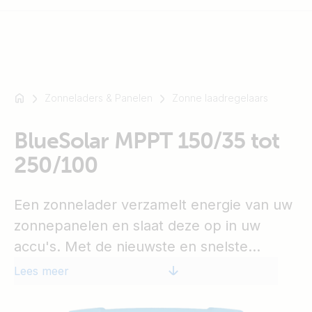
Zonneladers & Panelen
Zonne laadregelaars
Bijvoorbeeld
SmartSolar
BlueSolar MPPT 150/35 tot
Multiplus-
II
250/100
Orion
XS
Een zonnelader verzamelt energie van uw
SmartShunt
zonnepanelen en slaat deze op in uw
accu's. Met de nieuwste en snelste
technologie maximaliseert BlueSolar deze
Lees meer
energie-oogst door intelligente aansturing,
zodat een volledige oplading in de kortst