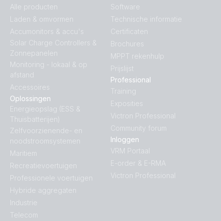
Alle producten
Software
Laden & omvormen
Technische informatie
BlueSolar MPPT VE.Can.PT07
Accumonitors & accu's
Certificaten
Solar Charge Controllers &
Brochures
Zonnepanelen
MPPT rekenhulp
Monitoring - lokaal & op
Prijslijst
afstand
Professional
Accessoires
Training
Oplossingen
Exposities
Energieopslag (ESS &
Victron Professional
Thuisbatterijen)
Community forum
Zelfvoorzienende- en
Inloggen
noodstroomsystemen
VRM Portaal
Maritiem
E-order & E-RMA
Recreatievoertuigen
Victron Professional
Professionele voertuigen
Hybride aggregaten
Industrie
Telecom