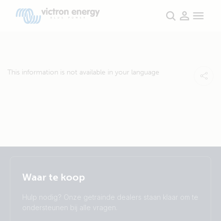
This information is not available in your language
Selected
Stay up to date
Nederlands
Waar te koop
Change language
Hulp nodig? Onze getrainde dealers staan klaar om te
Čeština
Dansk
ondersteunen bij alle vragen.
Deutsch
English