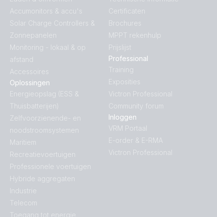
Accumonitors & accu's
Certificaten
Solar Charge Controllers &
Brochures
Zonnepanelen
MPPT rekenhulp
Monitoring - lokaal & op
Prijslijst
Professional
afstand
Training
Accessoires
Exposities
Oplossingen
Energieopslag (ESS &
Victron Professional
Thuisbatterijen)
Community forum
Inloggen
Zelfvoorzienende- en
VRM Portaal
noodstroomsystemen
E-order & E-RMA
Maritiem
Victron Professional
Recreatievoertuigen
Professionele voertuigen
Hybride aggregaten
Industrie
Telecom
Toegang tot energie