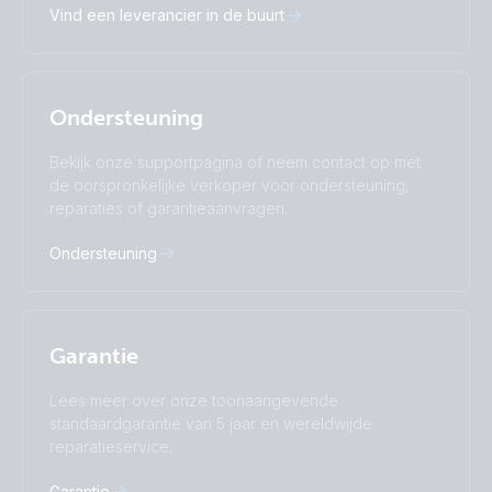
Vind een leverancier in de buurt
Español
Français
Italiano
Magyar
I agree to receive the newsletter and accept the
Nederlands
Norsk
Privacy Policy.
Polskie
Português
Ondersteuning
Română
Slovenščina
Subscribe
Suomalainen
Svenska
Bekijk onze supportpagina of neem contact op met
Türkçe
Ελληνικά
de oorspronkelijke verkoper voor ondersteuning,
reparaties of garantieaanvragen.
Русский
Українська
中國人
Ondersteuning
Garantie
Lees meer over onze toonaangevende
standaardgarantie van 5 jaar en wereldwijde
reparatieservice.
Garantie