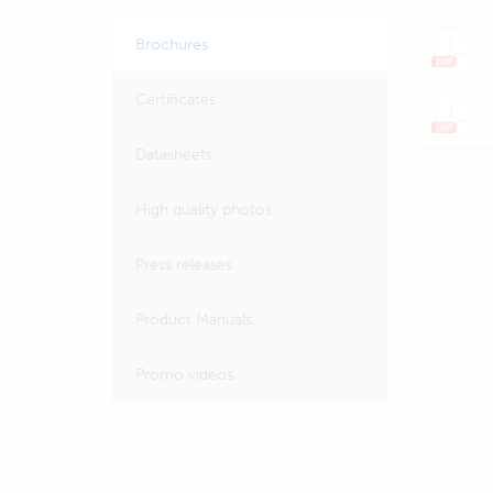
Brochures
Certificates
Datasheets
High quality photos
Press releases
Product Manuals
Promo videos