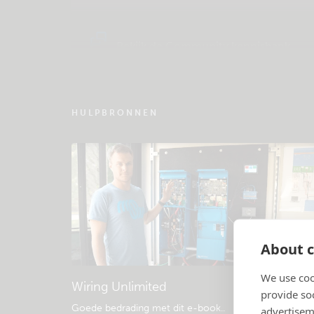
Bekijk de Community kennisbank
HULPBRONNEN
About c
We use coo
Wiring Unlimited
provide so
Goede bedrading met dit e-book.
.
advertisem