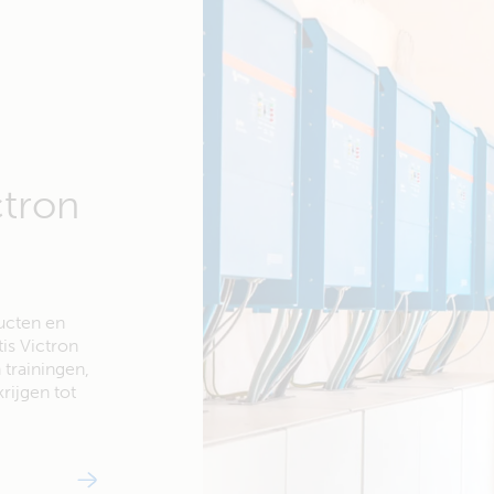
ctron
ducten en
is Victron
trainingen,
rijgen tot