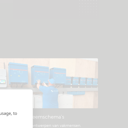
usage, to
Voorbeeld systeemschema's
opulaire systeemontwerpen van vakmensen.