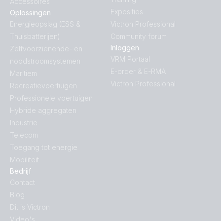
Accessoires
Exposities
Oplossingen
Energieopslag (ESS &
Victron Professional
Thuisbatterijen)
Community forum
Inloggen
Zelfvoorzienende- en
VRM Portaal
noodstroomsystemen
E-order & E-RMA
Maritiem
Victron Professional
Recreatievoertuigen
Professionele voertuigen
Hybride aggregaten
Industrie
Telecom
Toegang tot energie
Mobiliteit
Bedrijf
Contact
Blog
Dit is Victron
Video's