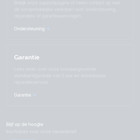
Bekijk onze supportpagina of neem contact op met
Türkçe
Ελληνικά
de oorspronkelijke verkoper voor ondersteuning,
Русский
Українська
reparaties of garantieaanvragen.
中國人
Ondersteuning
Garantie
Lees meer over onze toonaangevende
standaardgarantie van 5 jaar en wereldwijde
reparatieservice.
Garantie
Blijf op de hoogte
Inschrijven voor onze nieuwsbrief