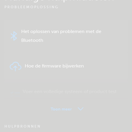
PROBLEEMOPLOSSING
Het oplossen van problemen met de
Bluetooth
Hoe de firmware bijwerken
Voer een volledige systeem of product test
uit.
Toon meer
VRM - Veel gestelde vragen
HULPBRONNEN