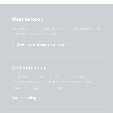
Selected
Stay up to date
Nederlands
Waar te koop
Change language
Hulp nodig? Onze getrainde dealers staan klaar om te
Čeština
Dansk
ondersteunen bij alle vragen.
Deutsch
English
Vind een leverancier in de buurt
Español
Français
Italiano
Magyar
Nederlands
Norsk
I agree to receive the newsletter and accept the
Polskie
Português
Privacy Policy.
Ondersteuning
Română
Slovenščina
Subscribe
Suomalainen
Svenska
Bekijk onze supportpagina of neem contact op met
Türkçe
Ελληνικά
de oorspronkelijke verkoper voor ondersteuning,
Русский
Українська
reparaties of garantieaanvragen.
中國人
Ondersteuning