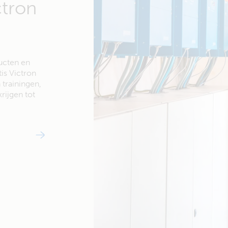
ctron
ducten en
is Victron
trainingen,
rijgen tot