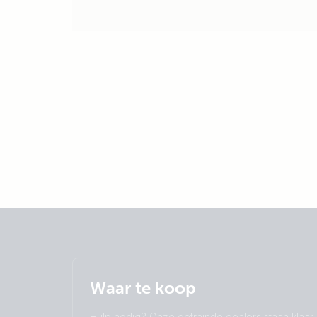
Waar te koop
Hulp nodig? Onze getrainde dealers staan klaar