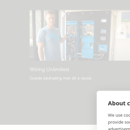
Wiring Unlimited
Goede bedrading met dit e-book.
.
About c
We use coo
provide so
advertisem