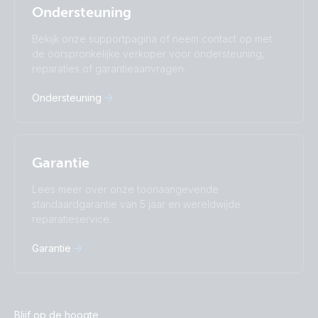
Ondersteuning
Română
Slovenščina
Subscribe
Suomalainen
Svenska
Bekijk onze supportpagina of neem contact op met
Türkçe
Ελληνικά
de oorspronkelijke verkoper voor ondersteuning,
Русский
Українська
reparaties of garantieaanvragen.
中國人
Ondersteuning
Garantie
Lees meer over onze toonaangevende
standaardgarantie van 5 jaar en wereldwijde
reparatieservice.
Garantie
Blijf op de hoogte