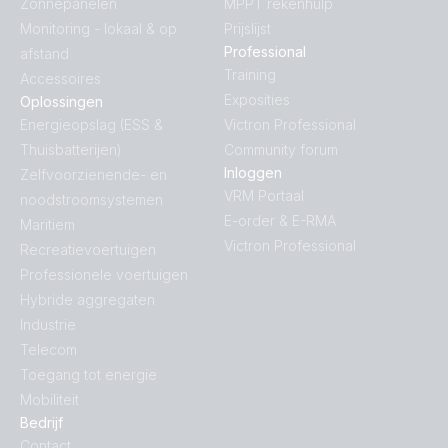
Zonnepanelen
MPPT rekenhulp
Monitoring - lokaal & op
Prijslijst
Professional
afstand
Training
Accessoires
Exposities
Oplossingen
Energieopslag (ESS &
Victron Professional
Thuisbatterijen)
Community forum
Inloggen
Zelfvoorzienende- en
VRM Portaal
noodstroomsystemen
E-order & E-RMA
Maritiem
Victron Professional
Recreatievoertuigen
Professionele voertuigen
Hybride aggregaten
Industrie
Telecom
Toegang tot energie
Mobiliteit
Bedrijf
Contact