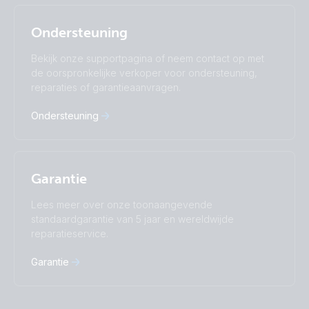
Nederlands
Norsk
I agree to receive the newsletter and accept the
Polskie
Português
Privacy Policy.
Ondersteuning
Română
Slovenščina
Subscribe
Suomalainen
Svenska
Bekijk onze supportpagina of neem contact op met
Türkçe
Ελληνικά
de oorspronkelijke verkoper voor ondersteuning,
Русский
Українська
reparaties of garantieaanvragen.
中國人
Ondersteuning
Garantie
Lees meer over onze toonaangevende
standaardgarantie van 5 jaar en wereldwijde
reparatieservice.
Garantie