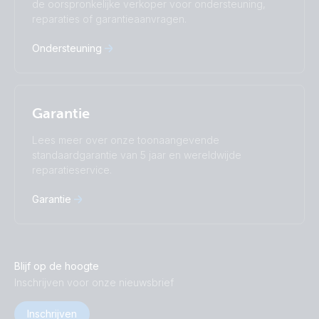
de oorspronkelijke verkoper voor ondersteuning,
Русский
Українська
reparaties of garantieaanvragen.
中國人
Ondersteuning
Garantie
Lees meer over onze toonaangevende
standaardgarantie van 5 jaar en wereldwijde
reparatieservice.
Garantie
Blijf op de hoogte
Inschrijven voor onze nieuwsbrief
Inschrijven