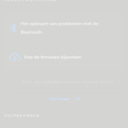
PROBLEEMOPLOSSING
Het oplossen van problemen met de
Bluetooth
Hoe de firmware bijwerken
Voer een volledige systeem of product test
uit.
Toon meer
VRM - Veel gestelde vragen
HULPBRONNEN