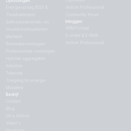
Oplossingen
Energieopslag (ESS &
Victron Professional
Thuisbatterijen)
Community forum
Inloggen
Zelfvoorzienende- en
VRM Portaal
noodstroomsystemen
E-order & E-RMA
Maritiem
Victron Professional
Recreatievoertuigen
Professionele voertuigen
Hybride aggregaten
Industrie
Telecom
Toegang tot energie
Mobiliteit
Bedrijf
Contact
Blog
Dit is Victron
Video's
Vacatures