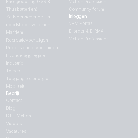
Energieopslag (ESS &
Victron Professional
Thuisbatterijen)
Community forum
Inloggen
Zelfvoorzienende- en
VRM Portaal
noodstroomsystemen
E-order & E-RMA
Maritiem
Victron Professional
Recreatievoertuigen
Professionele voertuigen
Hybride aggregaten
Industrie
Telecom
Toegang tot energie
Mobiliteit
Bedrijf
Contact
Blog
Dit is Victron
Video's
Vacatures