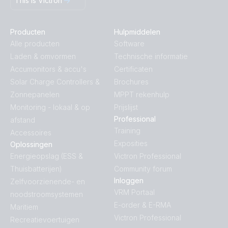
This is Victron
Producten
Hulpmiddelen
Alle producten
Software
Laden & omvormen
Technische informatie
Accumonitors & accu's
Certificaten
Solar Charge Controllers &
Brochures
Zonnepanelen
MPPT rekenhulp
Monitoring - lokaal & op
Prijslijst
Professional
afstand
Training
Accessoires
Exposities
Oplossingen
Energieopslag (ESS &
Victron Professional
Thuisbatterijen)
Community forum
Inloggen
Zelfvoorzienende- en
VRM Portaal
noodstroomsystemen
E-order & E-RMA
Maritiem
Victron Professional
Recreatievoertuigen