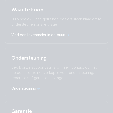
Selected
Stay up to date
Nederlands
Waar te koop
Change language
Hulp nodig? Onze getrainde dealers staan klaar om te
Čeština
Dansk
ondersteunen bij alle vragen.
Deutsch
English
Vind een leverancier in de buurt
Español
Français
Italiano
Magyar
Nederlands
Norsk
I agree to receive the newsletter and accept the
Polskie
Português
Privacy Policy.
Ondersteuning
Română
Slovenščina
Subscribe
Suomalainen
Svenska
Bekijk onze supportpagina of neem contact op met
Türkçe
Ελληνικά
de oorspronkelijke verkoper voor ondersteuning,
Русский
Українська
reparaties of garantieaanvragen.
中國人
Ondersteuning
Garantie