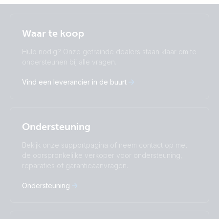
Selected
Stay up to date
Nederlands
Waar te koop
Change language
Hulp nodig? Onze getrainde dealers staan klaar om te
Čeština
Dansk
ondersteunen bij alle vragen.
Deutsch
English
Vind een leverancier in de buurt
Español
Français
Italiano
Magyar
Nederlands
Norsk
I agree to receive the newsletter and accept the
Polskie
Português
Privacy Policy.
Ondersteuning
Română
Slovenščina
Subscribe
Suomalainen
Svenska
Bekijk onze supportpagina of neem contact op met
Türkçe
Ελληνικά
de oorspronkelijke verkoper voor ondersteuning,
Русский
Українська
reparaties of garantieaanvragen.
中國人
Ondersteuning