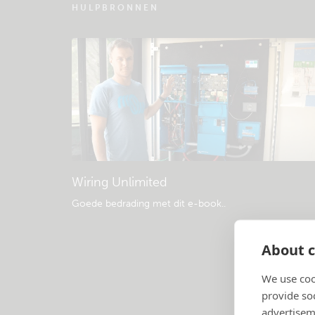
HULPBRONNEN
Wiring Unlimited
Goede bedrading met dit e-book.
.
About c
We use coo
provide so
advertisem