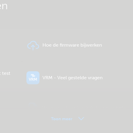
en
Hoe de firmware bijwerken
 test
VRM - Veel gestelde vragen
Algemene downloads & documentatie
Toon meer