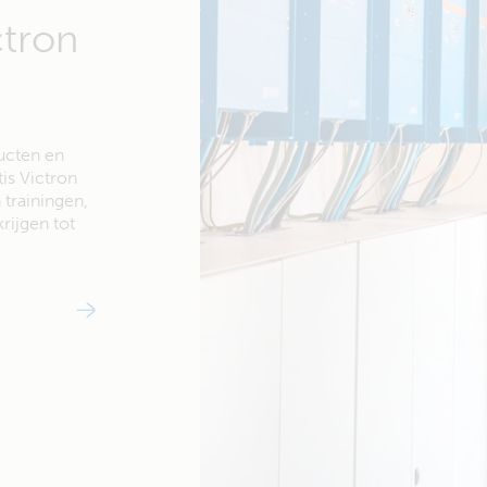
ctron
ducten en
is Victron
trainingen,
rijgen tot