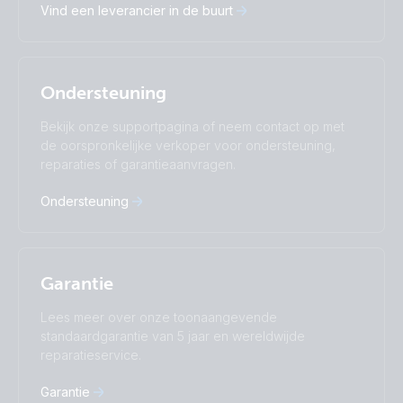
Vind een leverancier in de buurt
Español
Français
Italiano
Magyar
Nederlands
Norsk
I agree to receive the newsletter and accept the
Polskie
Português
Privacy Policy.
Ondersteuning
Română
Slovenščina
Subscribe
Suomalainen
Svenska
Bekijk onze supportpagina of neem contact op met
Türkçe
Ελληνικά
de oorspronkelijke verkoper voor ondersteuning,
Русский
Українська
reparaties of garantieaanvragen.
中國人
Ondersteuning
Garantie
Lees meer over onze toonaangevende
standaardgarantie van 5 jaar en wereldwijde
reparatieservice.
Garantie