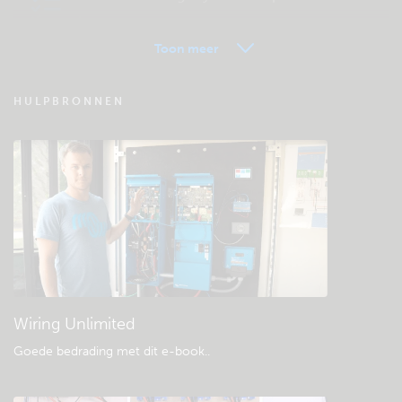
uit.
Toon meer
VRM - Veel gestelde vragen
HULPBRONNEN
Bekijk de Community kennisbank
Algemene downloads & documentatie
Wiring Unlimited
Goede bedrading met dit e-book.
.