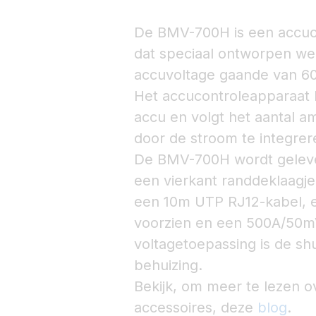
De BMV-700H is een accuco
dat speciaal ontworpen w
accuvoltage gaande van 60 
Het accucontroleapparaat 
accu en volgt het aantal a
door de stroom te integrere
De BMV-700H wordt geleve
een vierkant randdeklaagje
een 10m UTP RJ12-kabel, 
voorzien en een 500A/50m
voltagetoepassing is de shu
behuizing.
Bekijk, om meer te lezen 
accessoires, deze
blog
.