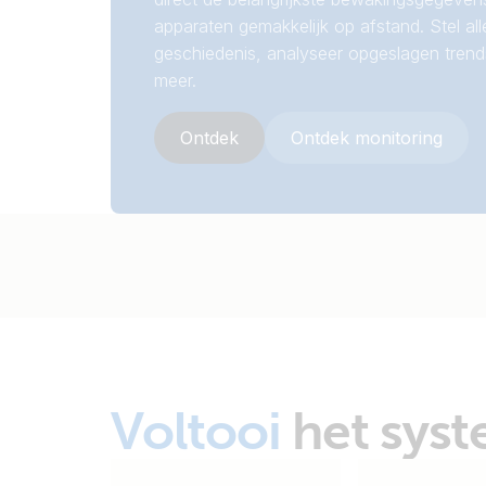
apparaten gemakkelijk op afstand. Stel alle
geschiedenis, analyseer opgeslagen trend
meer.
Ontdek
Ontdek monitoring
Voltooi
het sys