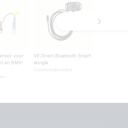
ensor voor
VE.Direct Bluetooth Smart
VE.Direct kab
t en BMV-
dongle
Kabels
Communicatiecentra
ren