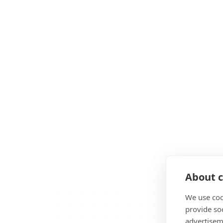
About c
We use coo
provide so
advertisem