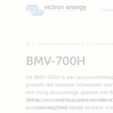
Produ
Lokale en externe bewaking
Beeldscherm
Bijvoorbeeld
BMV-700H
SmartSolar
Multiplus-
II
De BMV-700H is een accucontrolea
Orion
precisie dat speciaal ontworpen we
XS
SmartShunt
een hoog accuvoltage gaande van 60
Het accucontroleapparaat berekent 
Bekijk, om meer te lezen over het
accu en volgt het aantal ampère ur
accessoires, deze
blog
.