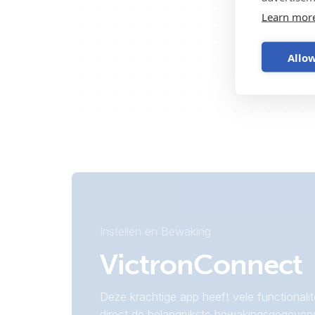
Learn mor
Allow
Instellen en Bewaking
VictronConnect
Deze krachtige app heeft vele functionalite
direct de belangrijkste bewakingsgegeven