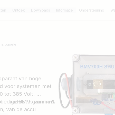
cten
Ontdek
Downloads
Informatie
Ondersteuning
Wa
 & panelen
pparaat van hoge
rd voor systemen met
 tot 385 Volt.
de laadstatus van een
 volledige BMV-gamma &
en, van de accu