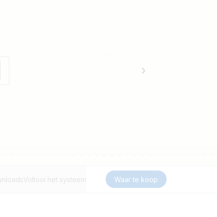
nloads
Voltooi het systeem
Waar te koop