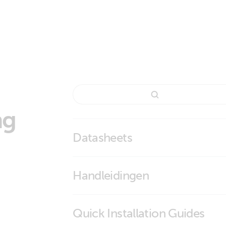
ng
Datasheets
BMV-700 series
Handleidingen
Quick Installation Guides
BMV-700H