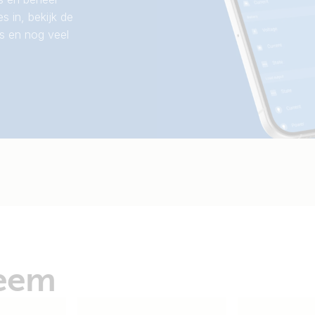
s in, bekijk de
s en nog veel
teem