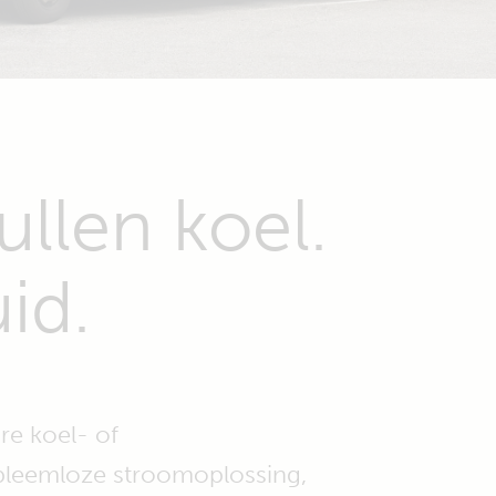
llen koel.
id.
re koel- of
obleemloze stroomoplossing,