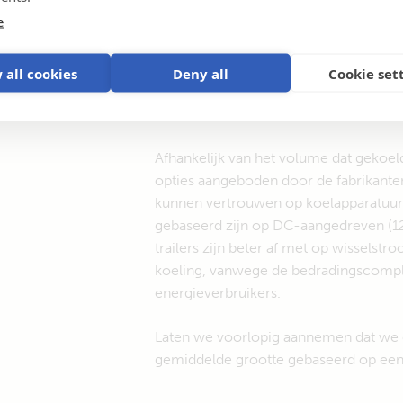
e
 all cookies
Deny all
Cookie set
Afhankelijk van het volume dat gekoe
opties aangeboden door de fabrikante
kunnen vertrouwen op koelapparatuur 
gebaseerd zijn op DC-aangedreven (12
trailers zijn beter af met op wissels
koeling, vanwege de bedradingscompl
energieverbruikers.
Laten we voorlopig aannemen dat we
gemiddelde grootte gebaseerd op een