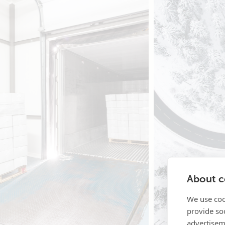
About co
We use coo
provide so
advertisem