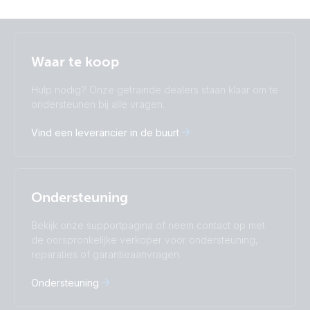
Selected
Stay up to date
Nederlands
Waar te koop
Change language
Hulp nodig? Onze getrainde dealers staan klaar om te
Čeština
Dansk
ondersteunen bij alle vragen.
Deutsch
English
Vind een leverancier in de buurt
Español
Français
Italiano
Magyar
I agree to receive the newsletter and accept the
Nederlands
Norsk
Privacy Policy.
Polskie
Português
Ondersteuning
Română
Slovenščina
Subscribe
Suomalainen
Svenska
Bekijk onze supportpagina of neem contact op met
Türkçe
Ελληνικά
de oorspronkelijke verkoper voor ondersteuning,
reparaties of garantieaanvragen.
Русский
Українська
中國人
Ondersteuning