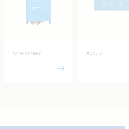
Laden met de dynamo van de motor (zie uitleg)
Dynamo uitgang:
70-90 A*
* Voor specificaties zie
Veilige opbrengst 50%
gegevensblad van de
fabrikant.
Loodzuur laden:
Omvormers
Accu's
Orion-Tr 12/12-18* of
* Of smart versie
Cyrix-ct 120A**
** De Cyrix werkt niet met
"slimme" dynamo's.
Voor Lithium gebruik:
Smart BMS CL 12/100
Afgezekerd met maximaal 40
A, de LiFePO4 accu met 30 A
laden, een 50% ontladen accu
in ±1 uur volledig opladen.
Met de + verbonden, niet
noodzakelijk om DC