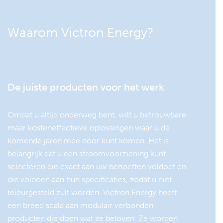
belastingen af te koppelen.
Waarom Victron Energy?
BEWAKING
Accumonitor:
SmartShunt 500A Accumonitor
De juiste producten voor het werk
Omdat u altijd onderweg bent, wilt u betrouwbare
UITBREIDINGEN
maar kosteneffectieve oplossingen waar u de
Battery charger:
komende jaren mee door kunt komen. Het is
belangrijk dat u een stroomvoorziening kunt
Blue Smart IP22 Charger
Als er <2 uur per dag via de
12/30
dynamo van de motor
selecteren die exact aan uw behoeften voldoet en
geladen wordt, voeg dan
die voldoen aan hun specificaties, zodat u niet
walstroom laden of laden op
teleurgesteld zult worden. Victron Energy heeft
zonne-energie toe.
een breed scala aan modulair verbonden
Zonnepaneel:
producten die doen wat ze beloven. Ze worden