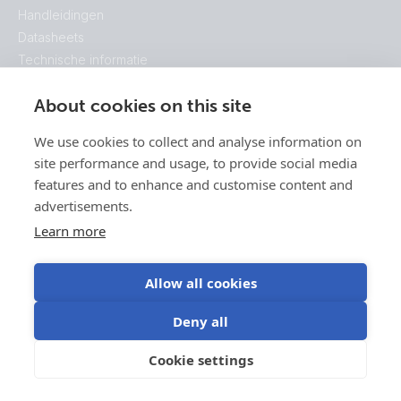
Handleidingen
Datasheets
Technische informatie
Systeem schema's
About cookies on this site
Afmetingen behuizing
Brochures
We use cookies to collect and analyse information on
Certificaten
site performance and usage, to provide social media
Ontdek
features and to enhance and customise content and
Ontdek ons ecosysteem
advertisements.
Aan de slag
Learn more
Victron Energy
Dit is Victron
50 jaar Victron
Allow all cookies
Deny all
Cookie settings