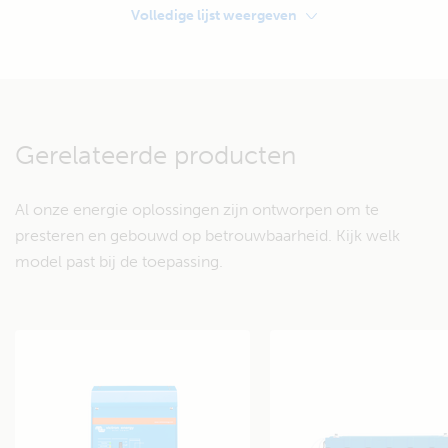
Volledige lijst weergeven
Victron Phoenix 12/350
OPSLAG
Service battery:
Gerelateerde producten
110 Ah 12 V AGM of
Lithium: 12,8 V / 60 Ah
Al onze energie oplossingen zijn ontworpen om te
presteren en gebouwd op betrouwbaarheid. Kijk welk
Accu bescherming:
model past bij de toepassing.
BatteryProtect 100A
Beschermd de accu tegen te
diepe ontlading. Gebruik voor
zowel loodzuur als lithium
systemen.
GENERATIE